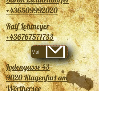
+436509992020
Ralf Lohmeyer
+436767571733
Mail
Lodengasse 43
9020 Klagenfurt am
Wörthersee
Auf Instagram
folgen