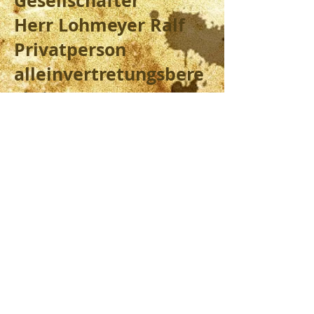
Gesellschafter
Herr Lohmeyer Ralf
Privatperson
alleinvertretungsbere
chtigt
persönlich haftender
Gesellschafter
Frau Zwattendorfer
Sarah
Privatperson
alleinvertretungsbere
chtigt