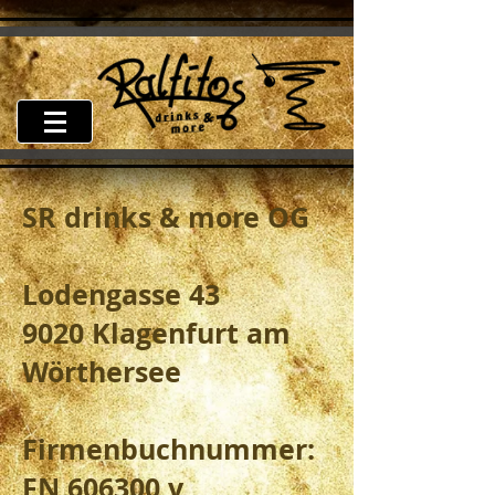
SR drinks & more OG
Lodengasse 43
9020 Klagenfurt am
Wörthersee
Firmenbuchnummer:
FN 606300 v